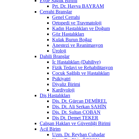
Evde Sağlık Birimi
Prt. Dr. Havva BAYRAM
Cerrahi Branşlar
Genel Cerrahi
Ortopedi ve Travmatoloji
Kadın Hastalıkları ve Doğum
Göz Hastalıkları
Kulak Burun Boğaz
Anestezi ve Reanimasyon
Üroloji
Dahili Branşlar
İç Hastalıkları (Dahiliye)
Fizik Tedavi ve Rehabilitasyon
Çocuk Sağlığı ve Hastalıkları
Psikiyatri
Diyaliz Birimi
Kardiyoloji
Diş Hastalıkları
Diş. Dt. Gürcan DEMİREL
Diş. Dt. Ali Serkan ŞAHİN
Diş. Dt. Sultan ÇOBAN
Diş Dt. Demet TEKER
Çalışan Hakları ve Güvenliği Birimi
Acil Birim
Uzm. Dr. Reyhan Çuhadar