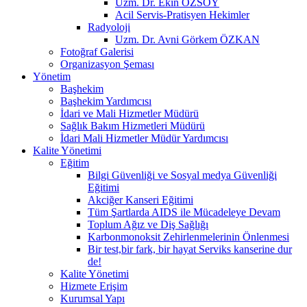
Uzm. Dr. Ekin ÖZSOY
Acil Servis-Pratisyen Hekimler
Radyoloji
Uzm. Dr. Avni Görkem ÖZKAN
Fotoğraf Galerisi
Organizasyon Şeması
Yönetim
Başhekim
Başhekim Yardımcısı
İdari ve Mali Hizmetler Müdürü
Sağlık Bakım Hizmetleri Müdürü
İdari Mali Hizmetler Müdür Yardımcısı
Kalite Yönetimi
Eğitim
Bilgi Güvenliği ve Sosyal medya Güvenliği
Eğitimi
Akciğer Kanseri Eğitimi
Tüm Şartlarda AIDS ile Mücadeleye Devam
Toplum Ağız ve Diş Sağlığı
Karbonmonoksit Zehirlenmelerinin Önlenmesi
Bir test,bir fark, bir hayat Serviks kanserine dur
de!
Kalite Yönetimi
Hizmete Erişim
Kurumsal Yapı