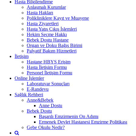
Hasta Bilgilendirme
Anlaşmalı Kurumlar
Hasta Hakları
Polikliniklere Kayıt ve Muayene
Hasta Ziyaretleri
Hasta Yatış Çıkış İşlemleri
Hekim Seçme Hakkı
Bebek Dostu Hastane
Organ ve Doku Bağış Birimi
Palyatif Bakım Hizmetleri
İletişim
Hastane HBYS Erişim
Hasta İletişim Formu
Personel İletişim Formu
Online İşlemler
Laboratuvar Sonuçları
E-Randevu
Sağlık Rehberi
Anne&Bebek
Anne Dostu
Bebek Dostu
Başarılı Emzirmenin On Adımı
Ermenek Devlet Hastanesi Emzirme Politikası
Gebe Okulu Nedir?