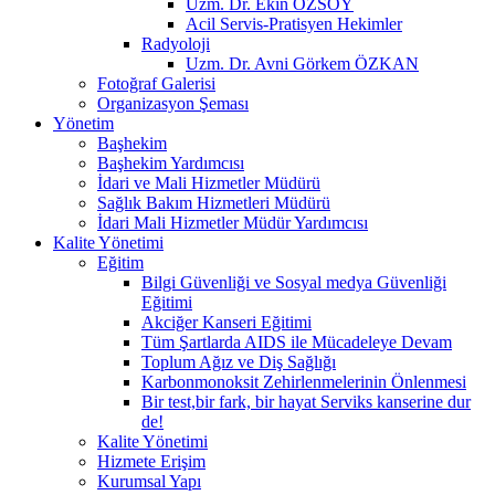
Uzm. Dr. Ekin ÖZSOY
Acil Servis-Pratisyen Hekimler
Radyoloji
Uzm. Dr. Avni Görkem ÖZKAN
Fotoğraf Galerisi
Organizasyon Şeması
Yönetim
Başhekim
Başhekim Yardımcısı
İdari ve Mali Hizmetler Müdürü
Sağlık Bakım Hizmetleri Müdürü
İdari Mali Hizmetler Müdür Yardımcısı
Kalite Yönetimi
Eğitim
Bilgi Güvenliği ve Sosyal medya Güvenliği
Eğitimi
Akciğer Kanseri Eğitimi
Tüm Şartlarda AIDS ile Mücadeleye Devam
Toplum Ağız ve Diş Sağlığı
Karbonmonoksit Zehirlenmelerinin Önlenmesi
Bir test,bir fark, bir hayat Serviks kanserine dur
de!
Kalite Yönetimi
Hizmete Erişim
Kurumsal Yapı