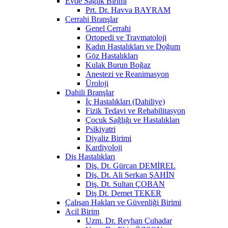
Evde Sağlık Birimi
Prt. Dr. Havva BAYRAM
Cerrahi Branşlar
Genel Cerrahi
Ortopedi ve Travmatoloji
Kadın Hastalıkları ve Doğum
Göz Hastalıkları
Kulak Burun Boğaz
Anestezi ve Reanimasyon
Üroloji
Dahili Branşlar
İç Hastalıkları (Dahiliye)
Fizik Tedavi ve Rehabilitasyon
Çocuk Sağlığı ve Hastalıkları
Psikiyatri
Diyaliz Birimi
Kardiyoloji
Diş Hastalıkları
Diş. Dt. Gürcan DEMİREL
Diş. Dt. Ali Serkan ŞAHİN
Diş. Dt. Sultan ÇOBAN
Diş Dt. Demet TEKER
Çalışan Hakları ve Güvenliği Birimi
Acil Birim
Uzm. Dr. Reyhan Çuhadar