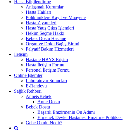
Hasta Bilgilendirme
Anlaşmalı Kurumlar
Hasta Hakları
Polikliniklere Kayıt ve Muayene
Hasta Ziyaretleri
Hasta Yatış Çıkış İşlemleri
Hekim Seçme Hakkı
Bebek Dostu Hastane
Organ ve Doku Bağış Birimi
Palyatif Bakım Hizmetleri
İletişim
Hastane HBYS Erişim
Hasta İletişim Formu
Personel İletişim Formu
Online İşlemler
Laboratuvar Sonuçları
E-Randevu
Sağlık Rehberi
Anne&Bebek
Anne Dostu
Bebek Dostu
Başarılı Emzirmenin On Adımı
Ermenek Devlet Hastanesi Emzirme Politikası
Gebe Okulu Nedir?