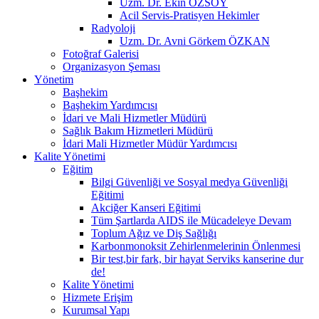
Uzm. Dr. Ekin ÖZSOY
Acil Servis-Pratisyen Hekimler
Radyoloji
Uzm. Dr. Avni Görkem ÖZKAN
Fotoğraf Galerisi
Organizasyon Şeması
Yönetim
Başhekim
Başhekim Yardımcısı
İdari ve Mali Hizmetler Müdürü
Sağlık Bakım Hizmetleri Müdürü
İdari Mali Hizmetler Müdür Yardımcısı
Kalite Yönetimi
Eğitim
Bilgi Güvenliği ve Sosyal medya Güvenliği
Eğitimi
Akciğer Kanseri Eğitimi
Tüm Şartlarda AIDS ile Mücadeleye Devam
Toplum Ağız ve Diş Sağlığı
Karbonmonoksit Zehirlenmelerinin Önlenmesi
Bir test,bir fark, bir hayat Serviks kanserine dur
de!
Kalite Yönetimi
Hizmete Erişim
Kurumsal Yapı