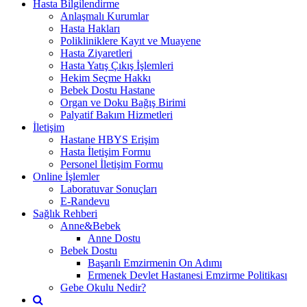
Hasta Bilgilendirme
Anlaşmalı Kurumlar
Hasta Hakları
Polikliniklere Kayıt ve Muayene
Hasta Ziyaretleri
Hasta Yatış Çıkış İşlemleri
Hekim Seçme Hakkı
Bebek Dostu Hastane
Organ ve Doku Bağış Birimi
Palyatif Bakım Hizmetleri
İletişim
Hastane HBYS Erişim
Hasta İletişim Formu
Personel İletişim Formu
Online İşlemler
Laboratuvar Sonuçları
E-Randevu
Sağlık Rehberi
Anne&Bebek
Anne Dostu
Bebek Dostu
Başarılı Emzirmenin On Adımı
Ermenek Devlet Hastanesi Emzirme Politikası
Gebe Okulu Nedir?