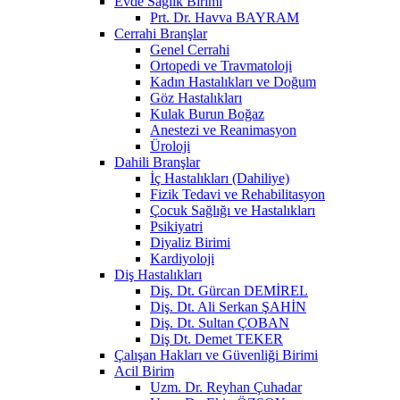
Evde Sağlık Birimi
Prt. Dr. Havva BAYRAM
Cerrahi Branşlar
Genel Cerrahi
Ortopedi ve Travmatoloji
Kadın Hastalıkları ve Doğum
Göz Hastalıkları
Kulak Burun Boğaz
Anestezi ve Reanimasyon
Üroloji
Dahili Branşlar
İç Hastalıkları (Dahiliye)
Fizik Tedavi ve Rehabilitasyon
Çocuk Sağlığı ve Hastalıkları
Psikiyatri
Diyaliz Birimi
Kardiyoloji
Diş Hastalıkları
Diş. Dt. Gürcan DEMİREL
Diş. Dt. Ali Serkan ŞAHİN
Diş. Dt. Sultan ÇOBAN
Diş Dt. Demet TEKER
Çalışan Hakları ve Güvenliği Birimi
Acil Birim
Uzm. Dr. Reyhan Çuhadar