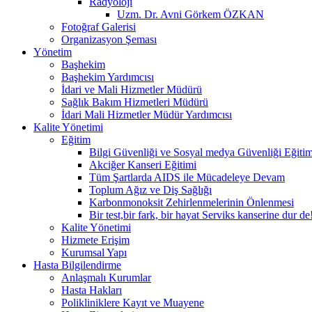
Radyoloji
Uzm. Dr. Avni Görkem ÖZKAN
Fotoğraf Galerisi
Organizasyon Şeması
Yönetim
Başhekim
Başhekim Yardımcısı
İdari ve Mali Hizmetler Müdürü
Sağlık Bakım Hizmetleri Müdürü
İdari Mali Hizmetler Müdür Yardımcısı
Kalite Yönetimi
Eğitim
Bilgi Güvenliği ve Sosyal medya Güvenliği Eğitim
Akciğer Kanseri Eğitimi
Tüm Şartlarda AIDS ile Mücadeleye Devam
Toplum Ağız ve Diş Sağlığı
Karbonmonoksit Zehirlenmelerinin Önlenmesi
Bir test,bir fark, bir hayat Serviks kanserine dur de
Kalite Yönetimi
Hizmete Erişim
Kurumsal Yapı
Hasta Bilgilendirme
Anlaşmalı Kurumlar
Hasta Hakları
Polikliniklere Kayıt ve Muayene