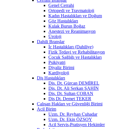
Cerrahi Branşlar
Genel Cerrahi
Ortopedi ve Travmatoloji
Kadın Hastalıkları ve Doğum
Göz Hastalıkları
Kulak Burun Boğaz
Anestezi ve Reanimasyon
Üroloji
Dahili Branşlar
İç Hastalıkları (Dahiliye)
Fizik Tedavi ve Rehabilitasyon
Çocuk Sağlığı ve Hastalıkları
Psikiyatri
Diyaliz Birimi
Kardiyoloji
Diş Hastalıkları
Diş. Dt. Gürcan DEMİREL
Diş. Dt. Ali Serkan ŞAHİN
Diş. Dt. Sultan ÇOBAN
Diş Dt. Demet TEKER
Çalışan Hakları ve Güvenliği Birimi
Acil Birim
Uzm. Dr. Reyhan Çuhadar
Uzm. Dr. Ekin ÖZSOY
Acil Servis-Pratisyen Hekimler