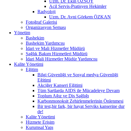
Uzm. Dr. Ekin ÖZSOY
Acil Servis-Pratisyen Hekimler
Radyoloji
Uzm. Dr. Avni Görkem ÖZKAN
Fotoğraf Galerisi
Organizasyon Şeması
Yönetim
Başhekim
Başhekim Yardımcısı
İdari ve Mali Hizmetler Müdürü
Sağlık Bakım Hizmetleri Müdürü
İdari Mali Hizmetler Müdür Yardımcısı
Kalite Yönetimi
Eğitim
Bilgi Güvenliği ve Sosyal medya Güvenliği
Eğitimi
Akciğer Kanseri Eğitimi
Tüm Şartlarda AIDS ile Mücadeleye Devam
Toplum Ağız ve Diş Sağlığı
Karbonmonoksit Zehirlenmelerinin Önlenmesi
Bir test,bir fark, bir hayat Serviks kanserine dur
de!
Kalite Yönetimi
Hizmete Erişim
Kurumsal Yapı