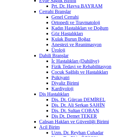
Evde Sağlık Birimi
Prt. Dr. Havva BAYRAM
Cerrahi Branşlar
Genel Cerrahi
Ortopedi ve Travmatoloji
Kadın Hastalıkları ve Doğum
Göz Hastalıkları
Kulak Burun Boğaz
Anestezi ve Reanimasyon
Üroloji
Dahili Branşlar
İç Hastalıkları (Dahiliye)
Fizik Tedavi ve Rehabilitasyon
Çocuk Sağlığı ve Hastalıkları
Psikiyatri
Diyaliz Birimi
Kardiyoloji
Diş Hastalıkları
Diş. Dt. Gürcan DEMİREL
Diş. Dt. Ali Serkan ŞAHİN
Diş. Dt. Sultan ÇOBAN
Diş Dt. Demet TEKER
Çalışan Hakları ve Güvenliği Birimi
Acil Birim
Uzm. Dr. Reyhan Çuhadar