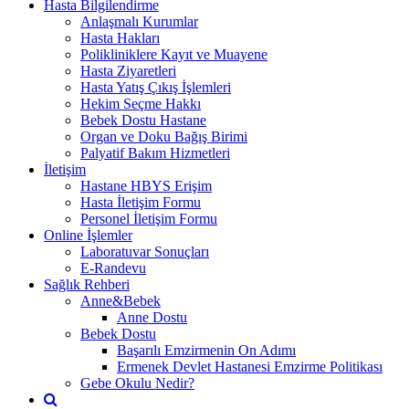
Hasta Bilgilendirme
Anlaşmalı Kurumlar
Hasta Hakları
Polikliniklere Kayıt ve Muayene
Hasta Ziyaretleri
Hasta Yatış Çıkış İşlemleri
Hekim Seçme Hakkı
Bebek Dostu Hastane
Organ ve Doku Bağış Birimi
Palyatif Bakım Hizmetleri
İletişim
Hastane HBYS Erişim
Hasta İletişim Formu
Personel İletişim Formu
Online İşlemler
Laboratuvar Sonuçları
E-Randevu
Sağlık Rehberi
Anne&Bebek
Anne Dostu
Bebek Dostu
Başarılı Emzirmenin On Adımı
Ermenek Devlet Hastanesi Emzirme Politikası
Gebe Okulu Nedir?