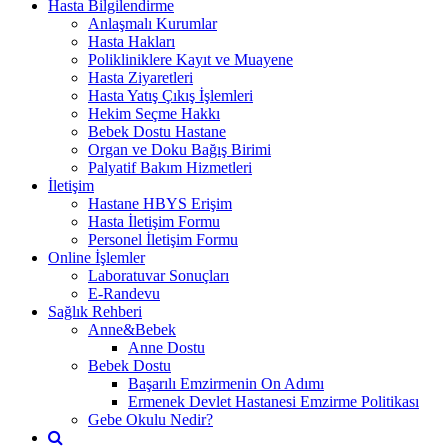
Hasta Bilgilendirme
Anlaşmalı Kurumlar
Hasta Hakları
Polikliniklere Kayıt ve Muayene
Hasta Ziyaretleri
Hasta Yatış Çıkış İşlemleri
Hekim Seçme Hakkı
Bebek Dostu Hastane
Organ ve Doku Bağış Birimi
Palyatif Bakım Hizmetleri
İletişim
Hastane HBYS Erişim
Hasta İletişim Formu
Personel İletişim Formu
Online İşlemler
Laboratuvar Sonuçları
E-Randevu
Sağlık Rehberi
Anne&Bebek
Anne Dostu
Bebek Dostu
Başarılı Emzirmenin On Adımı
Ermenek Devlet Hastanesi Emzirme Politikası
Gebe Okulu Nedir?