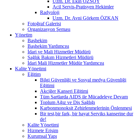
Uzm. Dr. Ekin ÖZSOY
Acil Servis-Pratisyen Hekimler
Radyoloji
Uzm. Dr. Avni Görkem ÖZKAN
Fotoğraf Galerisi
Organizasyon Şeması
Yönetim
Başhekim
Başhekim Yardımcısı
İdari ve Mali Hizmetler Müdürü
Sağlık Bakım Hizmetleri Müdürü
İdari Mali Hizmetler Müdür Yardımcısı
Kalite Yönetimi
Eğitim
Bilgi Güvenliği ve Sosyal medya Güvenliği
Eğitimi
Akciğer Kanseri Eğitimi
Tüm Şartlarda AIDS ile Mücadeleye Devam
Toplum Ağız ve Diş Sağlığı
Karbonmonoksit Zehirlenmelerinin Önlenmesi
Bir test,bir fark, bir hayat Serviks kanserine dur
de!
Kalite Yönetimi
Hizmete Erişim
Kurumsal Yapı