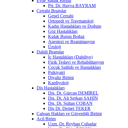
Evde Sağlık Birimi
Prt. Dr. Havva BAYRAM
Cerrahi Branşlar
Genel Cerrahi
Ortopedi ve Travmatoloji
Kadın Hastalıkları ve Doğum
Göz Hastalıkları
Kulak Burun Boğaz
Anestezi ve Reanimasyon
Üroloji
Dahili Branşlar
İç Hastalıkları (Dahiliye)
Fizik Tedavi ve Rehabilitasyon
Çocuk Sağlığı ve Hastalıkları
Psikiyatri
Diyaliz Birimi
Kardiyoloji
Diş Hastalıkları
Diş. Dt. Gürcan DEMİREL
Diş. Dt. Ali Serkan ŞAHİN
Diş. Dt. Sultan ÇOBAN
Diş Dt. Demet TEKER
Çalışan Hakları ve Güvenliği Birimi
Acil Birim
Uzm. Dr. Reyhan Çuhadar